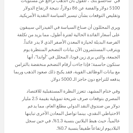
في “ساكسو بنك”، للقول بأن الذهب تراجع عن مستويات
5100 دولار والفضة عن 86 دولاراً، نتيجة لارتفاع الدولار
وتقليص التوقعات بشأن تيسير السياسة النقدية الأمريكية.
ويرى المحللون أن صناع السياسة في الفيدرالي سيبقون
على أسعار الفائدة الحالية لفترة أطول، مما يزيد من تكلفة
الفرصة البديلة لحيازة المعدن الأصفر الذي لا يدر عائداً.
ويترقب المستثمرون الآن بيانات التضخم المنتظرة يوم
الجمعة، والتي يرى زين فودا، المحلل في “أواندا”، أنها
ستكون حاسمة؛ فإذا جاءت أرقام التضخم منخفضة بالتزامن
مع بيانات الوظائف القوية، فقد يكبح ذلك صعود الذهب وربما
يدفعه للتراجع دون حاجز الـ 5000 دولار.
وفي ختام المشهد، تتعزز النظرة المستقبلية للاقتصاد
المصري بتوقعات صرف شريحة تمويلية بقيمة 2.5 مليار
دولار من صندوق النقد الدولي مطلع العام، مما يدعم
الاحتياطي النقدي، بينما تواصل المعادن الأخرى تباينها
عالمياً، حيث هبط البلاتين بنسبة 1.3%، في حين سجل
البلاديوم ارتفاعاً طفيفاً بنسبة 0.7%.