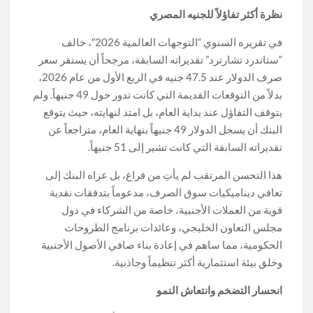
نظرة أكثر تفاؤلاً للجنيه المصري
في تقريره السنوي “التوجهات العالمية 2026″، خالف
“ستاندرد تشارترد” تقديراته السابقة، مرجحاً أن يستقر سعر
صرف الدولار عند 47.5 جنيه في الربع الأول من عام 2026،
بدلاً من التوقعات القديمة التي كانت تدور حول 49 جنيهاً. ولم
يتوقف التفاؤل عند بداية العام، بل امتد لنهايته، حيث يتوقع
البنك أن يسجل الدولار 49 جنيهاً بنهاية العام، متراجعاً عن
تقديراته السابقة التي كانت تشير إلى 51 جنيهاً.
هذا التحسن المرتقب لم يأتِ من فراغ، بل عزاه البنك إلى
تعافي ديناميكيات سوق الصرف، مدعوماً بتدفقات نقدية
قوية من العملات الأجنبية، خاصة من الشركاء في دول
مجلس التعاون الخليجي، وعائدات برنامج الطروحات
الحكومية، مما ساهم في إعادة بناء صافي الأصول الأجنبية
وخلق بيئة استثمارية أكثر تنظيماً وجاذبية.
انحسار التضخم وانتعاش النمو