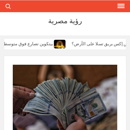
ch for:
Ski
t
conten
رؤية مصرية
ق سبيس إكس بريق تسلا على الأرض؟
بيتكوين تصارع فوق متوسط الـ 50 يوماً بينما تترنح إيثريوم: هروب المليار دولا