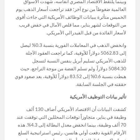
وبينما يلتقط الاقتصاد المصري أنفاسه، شهدت الأسواق
العالمية ضغوطاً من نوع آخر؛ فقد تراجعت أسعار الذهب يوم
الخميس متأثرة ببيانات الوظائف الأمريكية التي جاءت أقوى
من التوقعات لشهر يناير، مما قلص الآمال في خفض قريب
لأسعار الفائدة من قبل الفيدرالي الأمريكي.
وانخفض الذهب في المعاملات الفورية بنسبة 0.3% ليصل
إلى 5062.83 دولاراً للأوقية، كما تراجعت العقود الآجلة
للذهب الأمريكي تسليم أبريل بنفس النسبة لتسجل
5084.30 دولاراً. ولم تسلم الفضة من موجة التراجع، حيث
هبطت بنسبة 0.6% إلى 83.52 دولاراً للأوقية، بعد صعود قوي
حققته في الجلسة السابقة.
تأثير بيانات التوظيف الأمريكية
كشفت البيانات أن الاقتصاد الأمريكي أضاف 130 ألف
وظيفة في يناير، متجاوزاً توقعات المحللين التي توقفت عند
70 ألف وظيفة، بينما انخفض معدل البطالة إلى 4.3%. هذه
الأرقام القوية دفعت أولي هانسن، رئيس استراتيجية السلع