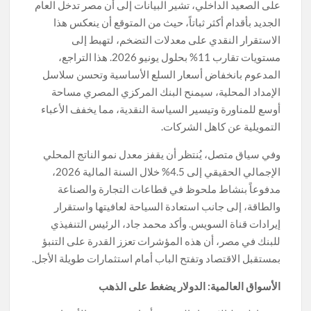
على الصعيد الداخلي، تشير البيانات إلى أن مصر تدخل العام
الجديد بأقدام أكثر ثباتاً، حيث من المتوقع أن ينعكس هذا
الاستقرار النقدي على معدلات التضخم، لتهبط إلى
مستويات تقارب 11% بحلول يونيو 2026. هذا التراجع،
المدعوم بانخفاض أسعار السلع الأساسية وتحسن سلاسل
الإمداد المحلية، سيمنح البنك المركزي المصري مساحة
أوسع للمناورة وتيسير السياسة النقدية، مما يخفف الأعباء
التمويلية عن كاهل الشركات.
وفي سياق متصل، يُنتظر أن يقفز معدل نمو الناتج المحلي
الإجمالي الحقيقي إلى 4.5% خلال السنة المالية 2026،
مدفوعاً بنشاط ملحوظ في قطاعات التجارة والصناعة
والطاقة، إلى جانب استعادة السياحة لعافيتها واستقرار
إيرادات قناة السويس. وأكد محمد جاد، الرئيس التنفيذي
للبنك في مصر، أن هذه المؤشرات تعزز القدرة على التنبؤ
بمستقبل الاقتصاد وتفتح الباب أمام استثمارات طويلة الأجل.
الأسواق العالمية: الدولار يضغط على الذهب