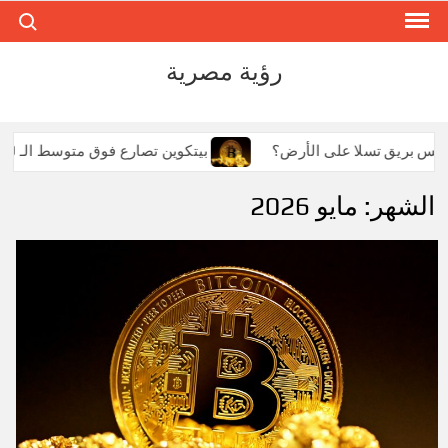
ch for:
Ski
t
conten
رؤية مصرية
يس إكس بريق تسلا على الأرض؟
بيتكوين تصارع فوق متوسط الـ 50 يوماً بينما تترنح إيثريوم: هروب المليار دولار يربك حسابات ال
الشهر:
مايو 2026