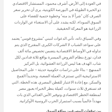
في العودة إلى الأرض. أشرف محمود، المستشار الاقتصادي
ذو الخبرة الطويلة في البورصة الكويتية، يرى أن تحرير سعر
الصرف كان “شراً لا بد منه” وخطوة حتمية للقضاء على
السوق السوداء، لكنه يشدد على أن الاستغناء عن الواردات
الزراعية هو المعركة الحقيقية.
وفي السياق ذاته، تأتي الدعوات لتبني “مشروع قومي” يعتمد
على سواعد الشباب لا الشركات الكبرى. المقترح الذي يتم
تداوله في الأوساط الاقتصادية يتضمن تخصيص مائة ألف
فدان، توزع بنظام القروض الميسرة بواقع ثلاثة فدادين لكل
شاب. الهدف هنا ليس الزراعة العشوائية، بل التركيز
الممنهج – بناءً على دراسات حكومية حديثة – على المحاصيل
الاستراتيجية التي تستنزف العملة الصعبة، وتحديداً القمح
والسكر، مع إعادة الاعتبار للقطن المصري. هذه الخطة، التي
قد تستغرق ثلاث سنوات، كفيلة بنظر الخبراء بعبور مصر
لمنطقة الخطر الاقتصادي وتوفير الأمن الغذائي الذي بات
مهدداً عالمياً بسبب استمرار الحرب الروسية الأوكرانية.
بين توقعات المصرفيين وواقع السوق