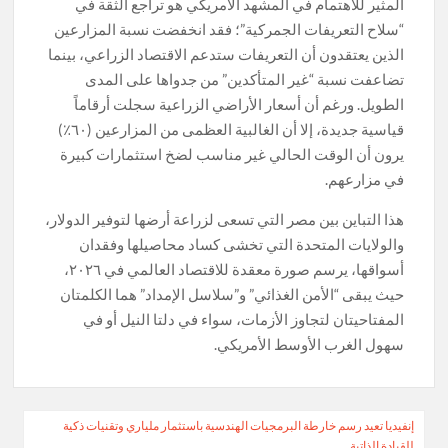
المثير للاهتمام في المشهد الأمريكي هو تراجع الثقة في
“سلاح التعريفات الجمركية”؛ فقد انخفضت نسبة المزارعين
الذين يعتقدون أن التعريفات ستدعم الاقتصاد الزراعي، بينما
تضاعفت نسبة “غير المتأكدين” من جدواها على المدى
الطويل. ورغم أن أسعار الأراضي الزراعية سجلت أرقاماً
قياسية جديدة، إلا أن الغالبية العظمى من المزارعين (٦٠٪)
يرون أن الوقت الحالي غير مناسب لضخ استثمارات كبيرة
في مزارعهم.
هذا التباين بين مصر التي تسعى لزراعة أرضها لتوفير الدولار،
والولايات المتحدة التي تخشى كساد محاصيلها وفقدان
أسواقها، يرسم صورة معقدة للاقتصاد العالمي في ٢٠٢٦،
حيث يبقى “الأمن الغذائي” و”سلاسل الإمداد” هما الكلمتان
المفتاحيتان لتجاوز الأزمات، سواء في دلتا النيل أو في
سهول الغرب الأوسط الأمريكي.
تصفّح
إنفيديا تعيد رسم خارطة البرمجيات الهندسية باستثمار ملياري وتقنيات ذكية
للقيادة الذاتية