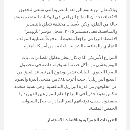
وبالانتقال من هموم الزراعة المصرية التي تسعى لتحقيق
الاكتفاء، نجد أن القطاع الزراعي في الولايات المتحدة يعيش
حالة من القلق، ولكن لأسباب مختلفة تتعلق بالتصدير
والمنافسة. ففي ديسمبر ٢٠٢٥، سجل مؤشر “بارومتر”
الاقتصاد الزراعي تراجعاً ملحوظاً، مدفوعاً بضبابية الموقف
التجاري والمنافسة الشرسة القادمة من أمريكا الجنوبية.
المزارع الأمريكي الذي كان ينظر بتفاؤل للصادرات، بات
اليوم يخشى من تآكل حصته السوقية، خاصة في محصول
الصويا الحيوي. البيانات تشير بوضوح إلى تصاعد القلق من
“البعبع البرازيلي”، حيث أعرب ٨٤٪ من منتجي الذرة والصويا
عن مخاوفهم من قدرة البرازيل التنافسية، وهي نسبة ضخمة
تعكس تحولاً جذرياً في المزاج العام للمزارعين الذين بدأوا
يخفضون سقف توقعاتهم لنمو الصادرات خلال السنوات
الخمس المقبلة.
التعريفات الجمركية وتناقضات الاستثمار