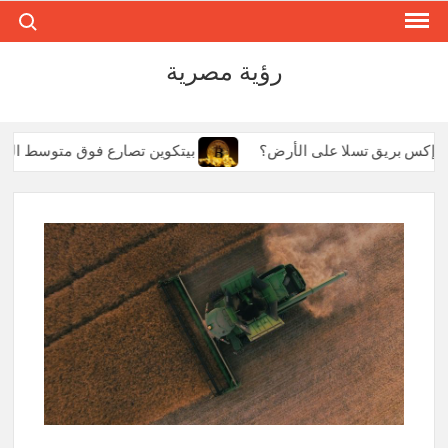
ch for:
Ski
t
conten
رؤية مصرية
سبيس إكس بريق تسلا على الأرض؟
بيتكوين تصارع فوق متوسط الـ 50 يوماً بينما تترنح إيثريوم: هروب المليار دولار يربك 