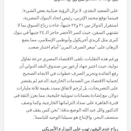
على الصعيد النقدي، لا تزال الرؤية ضبابية بعض الشيء؛
فبينما توقع محمد الإتربي، رئيس اتحاد البنوك المصرية،
استقرار الدولار بين ٢١ و٢٢ جنيهاً، جاءت رياح السوق بما لا
تشتهي السفن، حيث كسر الأخضر حاجز الـ ٢٤ جنيهاً في بنوك
كبرى مثل كريدي أجريكول وأبوظبي الإسلامي، مما يضع
الرهان على “سعر الصرف المرن” أمام اختبار صعب.
ورغم هذه التقلبات، تلقى الاقتصاد المصري جرعة تفاؤل
دولية، حيث اعتبر جهاد أزعور من صندوق النقد الدولي أن
رفع الفائدة وتحرير الصرف خطوات في الاتجاه الصحيح
لحماية الاقتصاد من الصدمات الخارجية. الدعم لم يقتصر
على التصريحات، بل تُرجم لاتفاق ممدد بقيمة ثلاثة مليارات
دولار، مع إشادة بضمانات تمويلية خليجية، مما يعزز الثقة في
قدرة القاهرة على سداد التزاماتها الخارجية. وكما وصف
الدكتور وائل عبد الله الوضع بدقة: “نحن كمن يقف في
منتصف البحر، والإنتاج هو سبيلنا الوحيد لليابسة”.
رياح عدم اليقين تهب على المزارع الأمريكي