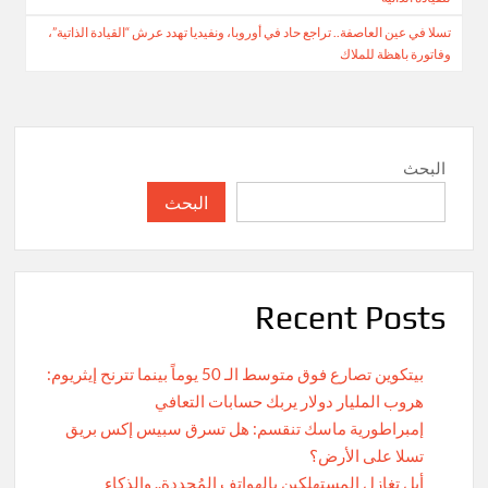
المقالات
تسلا في عين العاصفة.. تراجع حاد في أوروبا، ونفيديا تهدد عرش “القيادة الذاتية”،
وفاتورة باهظة للملاك
البحث
البحث
Recent Posts
بيتكوين تصارع فوق متوسط الـ 50 يوماً بينما تترنح إيثريوم:
هروب المليار دولار يربك حسابات التعافي
إمبراطورية ماسك تنقسم: هل تسرق سبيس إكس بريق
تسلا على الأرض؟
أبل تغازل المستهلكين بالهواتف المُجددة.. والذكاء